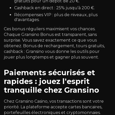
gratuits pour un dépôt de 20 €.
Cashback en direct : 25% jusqu'à 200 €.
Récompenses VIP : plus de niveaux, plus
d'avantages.
Ces bonus réguliers maximisent vos chances.
Chaque Gransino Bonus est transparent, sans
surprise. Vous savez exactement ce que vous
obtenez. Bonus de rechargement, tours gratuits,
cashback : Gransino vous donne les outils pour
jouer plus longtemps et gagner plus souvent.
Paiements sécurisés et
rapides : jouez l'esprit
tranquille chez Gransino
Chez Gransino Casino, vos transactions sont votre
priorité. La plateforme accepte cartes bancaires,
portefeuilles électroniques et cryptomonnaies.