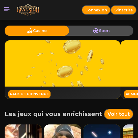
Connexion
S'inscrire
Casino
Sport
PACK DE BIENVENUE
REMB
100 % jusqu'à 500 € +
Cash
Les jeux qui vous enrichissent
Voir tout
200 Tours Gratuits + 1
25% 
Crabe Bonus
Inscription Gransino
S'in