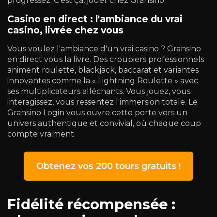
progressez. C'est ça, jouer chez Gransino.
Casino en direct : l'ambiance du vrai
casino, livrée chez vous
Vous voulez l'ambiance d'un vrai casino ? Gransino
en direct vous la livre. Des croupiers professionnels
animent roulette, blackjack, baccarat et variantes
innovantes comme la « Lightning Roulette » avec
ses multiplicateurs alléchants. Vous jouez, vous
interagissez, vous ressentez l'immersion totale. Le
Gransino Login vous ouvre cette porte vers un
univers authentique et convivial, où chaque coup
compte vraiment.
Obtenez vos 200 tours gratuits !
Fidélité récompensée :