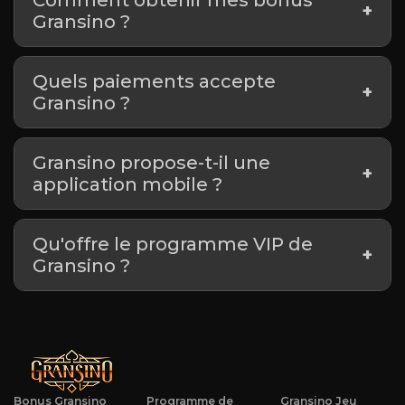
Comment obtenir mes bonus
Dead » et « Sweet Bonanza », jeux à jackpot
Gransino ?
progressif comme « Divine Fortune », casino en
direct avec roulette, blackjack, baccarat et
Chez Gransino, vous accédez à un bonus de
variantes innovantes.
rechargement hebdomadaire de 50% jusqu'à
Quels paiements accepte
500 € pour les paris sportifs, 50 tours gratuits
Gransino ?
pour un dépôt de 20 €, cashback en direct de
25% jusqu'à 200 €, et récompenses VIP pour
Gransino accepte cartes bancaires
les joueurs réguliers.
(Visa/Mastercard), portefeuilles électroniques
Gransino propose-t-il une
(Skrill, Neteller, MiFinity, Jeton),
application mobile ?
cryptomonnaies (Bitcoin, Ethereum) et
virements bancaires pour les retraits.
Non, Gransino n'a pas d'application mobile
dédiée. Le site web est entièrement optimisé
Qu'offre le programme VIP de
pour mobile : accès instantané, aucun
Gransino ?
téléchargement, tous les jeux et
fonctionnalités disponibles.
Le programme VIP Gransino compte cinq
niveaux. Plus vous progressez, plus vous
débloquez : cashback, limites de retrait
élevées, support client personnalisé.
Bonus Gransino
Programme de
Gransino Jeu